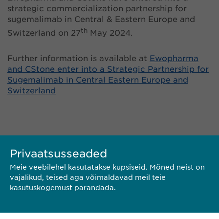
strategic commercialization partnership for
sugemalimab in Central & Eastern Europe and
th
Switzerland on 27
May 2024.
Further information is available at
Ewopharma
and CStone enter into a Strategic Partnership for
Sugemalimab in Central Eastern Europe and
Switzerland
Privaatsusseaded
Meie veebilehel kasutatakse küpsiseid. Mõned neist on
vajalikud, teised aga võimaldavad meil teie
kasutuskogemust parandada.
KONTAKT