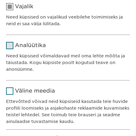
Vajalik
Need küpsised on vajalikud veebilehe toimimiseks ja
neid ei saa välja lülitada.
<< TAGASI
Nimi
cookie_optin
Analüütika
Teenusepakkuja
sgalinski
Ewopharma OÜ
Need küpsised võimaldavad meil oma lehte mõõta ja
Järve 2-310
täiustada. Kogu küpsiste poolt kogutud teave on
Kestvus
1 aasta
anonüümne.
11314 Tallinn
Eesti
Salvestab kasutajate küpsise
Eesmärk
Nimi
Google Analytics
nõusoleku staatuse.
Väline meedia
Teenusepakkuja
Google
Ettevõtted võivad neid küpsiseid kasutada teie huvide
KONTAKT
profiili loomiseks ja asjakohaste reklaamide kuvamiseks
Telefon: +372 600 4440
Kestvus
1 päev
teistel lehtedel. See toimub teie brauseri ja seadme
E-post:
info@
ewopharma.ee
ainulaadse tuvastamise kaudu.
Eesmärk
Genereerib statistilisi andmeid.