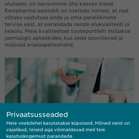
olulisem, on iseravimine üha kasvav trend.
Ewopharma eesmärk on toetada inimesi, et nad
võtaks vastutuse enda ja oma pereliikmete
tervise eest, et parandada nende elukvaliteeti ja
heaolu. Meie kvaliteetset tooteportfelli müüakse
jaemüügis apteekides, kus seda soovitavad ja
müüvad erialaspetsialistid.
Privaatsusseaded
Meie veebilehel kasutatakse küpsiseid. Mõned neist on
vajalikud, teised aga võimaldavad meil teie
kasutuskogemust parandada.