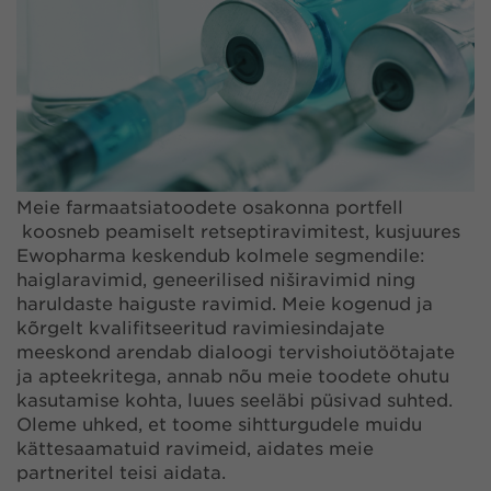
Meie farmaatsiatoodete osakonna portfell
koosneb peamiselt retseptiravimitest, kusjuures
Ewopharma keskendub kolmele segmendile:
haiglaravimid, geneerilised niširavimid ning
haruldaste haiguste ravimid. Meie kogenud ja
kõrgelt kvalifitseeritud ravimiesindajate
meeskond arendab dialoogi tervishoiutöötajate
ja apteekritega, annab nõu meie toodete ohutu
kasutamise kohta, luues seeläbi püsivad suhted.
Oleme uhked, et toome sihtturgudele muidu
kättesaamatuid ravimeid, aidates meie
partneritel teisi aidata.