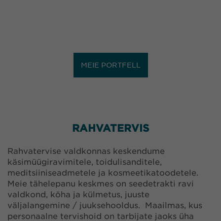
MEIE PORTFELL
RAHVATERVIS
Rahvatervise valdkonnas keskendume
käsimüügiravimitele, toidulisanditele,
meditsiiniseadmetele ja kosmeetikatoodetele.
Meie tähelepanu keskmes on seedetrakti ravi
valdkond, köha ja külmetus, juuste
väljalangemine / juuksehooldus. Maailmas, kus
personaalne tervishoid on tarbijate jaoks üha