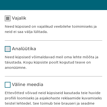
Vajalik
MEIE PORTFELL
Need küpsised on vajalikud veebilehe toimimiseks ja
neid ei saa välja lülitada.
Nimi
cookie_optin
Analüütika
Teenusepakkuja
sgalinski
Ewopharma OÜ
Need küpsised võimaldavad meil oma lehte mõõta ja
Järve 2-310
täiustada. Kogu küpsiste poolt kogutud teave on
Kestvus
1 aasta
anonüümne.
11314 Tallinn
Eesti
Salvestab kasutajate küpsise
Eesmärk
Nimi
Google Analytics
nõusoleku staatuse.
Väline meedia
Teenusepakkuja
Google
Ettevõtted võivad neid küpsiseid kasutada teie huvide
KONTAKT
profiili loomiseks ja asjakohaste reklaamide kuvamiseks
Telefon: +372 600 4440
Kestvus
1 päev
teistel lehtedel. See toimub teie brauseri ja seadme
E-post:
info@
ewopharma.ee