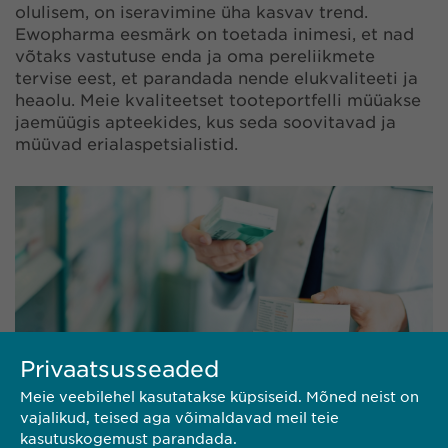
olulisem, on iseravimine üha kasvav trend.
Ewopharma eesmärk on toetada inimesi, et nad
võtaks vastutuse enda ja oma pereliikmete
tervise eest, et parandada nende elukvaliteeti ja
heaolu. Meie kvaliteetset tooteportfelli müüakse
jaemüügis apteekides, kus seda soovitavad ja
müüvad erialaspetsialistid.
Privaatsusseaded
Meie veebilehel kasutatakse küpsiseid. Mõned neist on
vajalikud, teised aga võimaldavad meil teie
kasutuskogemust parandada.