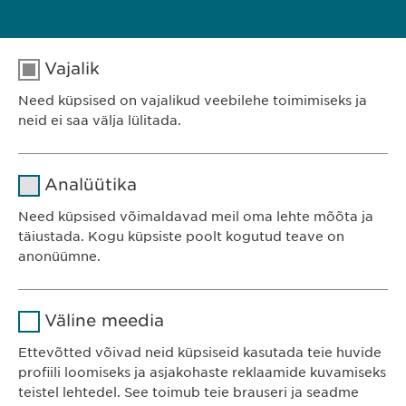
Vajalik
MEIE PORTFELL
Need küpsised on vajalikud veebilehe toimimiseks ja
neid ei saa välja lülitada.
Nimi
cookie_optin
Analüütika
Teenusepakkuja
sgalinski
Ewopharma OÜ
Need küpsised võimaldavad meil oma lehte mõõta ja
Järve 2-310
täiustada. Kogu küpsiste poolt kogutud teave on
Kestvus
1 aasta
anonüümne.
11314 Tallinn
Eesti
Salvestab kasutajate küpsise
Eesmärk
Nimi
Google Analytics
nõusoleku staatuse.
Väline meedia
Teenusepakkuja
Google
Ettevõtted võivad neid küpsiseid kasutada teie huvide
KONTAKT
profiili loomiseks ja asjakohaste reklaamide kuvamiseks
Telefon: +372 600 4440
Kestvus
1 päev
teistel lehtedel. See toimub teie brauseri ja seadme
E-post:
info@
ewopharma.ee