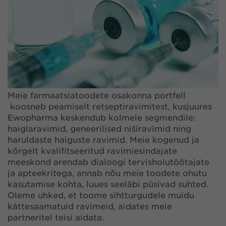
Meie farmaatsiatoodete osakonna portfell
koosneb peamiselt retseptiravimitest, kusjuures
Ewopharma keskendub kolmele segmendile:
haiglaravimid, geneerilised niširavimid ning
haruldaste haiguste ravimid. Meie kogenud ja
kõrgelt kvalifitseeritud ravimiesindajate
meeskond arendab dialoogi tervishoiutöötajate
ja apteekritega, annab nõu meie toodete ohutu
kasutamise kohta, luues seeläbi püsivad suhted.
Oleme uhked, et toome sihtturgudele muidu
kättesaamatuid ravimeid, aidates meie
partneritel teisi aidata.