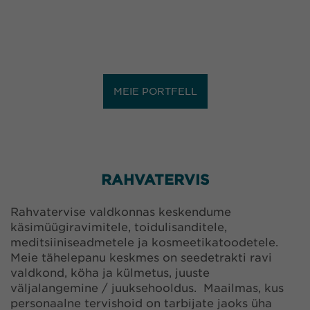
MEIE PORTFELL
RAHVATERVIS
Rahvatervise valdkonnas keskendume
käsimüügiravimitele, toidulisanditele,
meditsiiniseadmetele ja kosmeetikatoodetele.
Meie tähelepanu keskmes on seedetrakti ravi
valdkond, köha ja külmetus, juuste
väljalangemine / juuksehooldus. Maailmas, kus
personaalne tervishoid on tarbijate jaoks üha