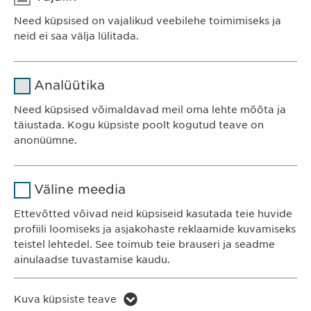
Need küpsised on vajalikud veebilehe toimimiseks ja
neid ei saa välja lülitada.
Nimi
cookie_optin
Analüütika
Teenusepakkuja
sgalinski
Ewopharma OÜ
Need küpsised võimaldavad meil oma lehte mõõta ja
Järve 2-310
täiustada. Kogu küpsiste poolt kogutud teave on
Kestvus
1 aasta
anonüümne.
11314 Tallinn
Eesti
Salvestab kasutajate küpsise
Eesmärk
Nimi
Google Analytics
nõusoleku staatuse.
Väline meedia
Teenusepakkuja
Google
Ettevõtted võivad neid küpsiseid kasutada teie huvide
KONTAKT
profiili loomiseks ja asjakohaste reklaamide kuvamiseks
Telefon: +372 600 4440
Kestvus
1 päev
teistel lehtedel. See toimub teie brauseri ja seadme
E-post:
info@
ewopharma.ee
ainulaadse tuvastamise kaudu.
Eesmärk
Genereerib statistilisi andmeid.
Nimi
LinkedIn
Kuva küpsiste teave
Küpsiste