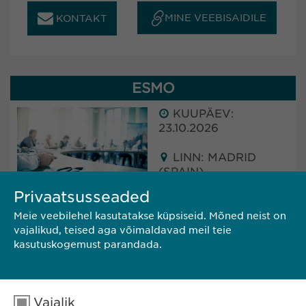
MINE VEEBISAIDILE
KONTAKT
ESMO
KUUPÄEV:
23.10.2026
LINN: MADRID
(SPAIN)
Privaatsusseaded
Ewopharma will attend ESMO in Madrid, Spain.
Meie veebilehel kasutatakse küpsiseid. Mõned neist on
The conference will take place from 23 - 27
vajalikud, teised aga võimaldavad meil teie
October 2025.
kasutuskogemust parandada.
MINE VEEBISAIDILE
Vajalik
KONTAKT