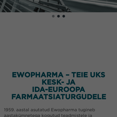
EWOPHARMA – TEIE UKS
KESK- JA
IDA-EUROOPA
FARMAATSIATURGUDELE
1959. aastal asutatud Ewopharma tugineb
aastakümnetega kogutud teadmistele ja