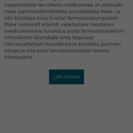
kogemustele tervishoiu valdkonnas, et pakkuda
meie partnerettevõtetele juurdepääsu Kesk- ja
Ida-Euroopa ning Šveitsi farmaatsiaturgudele.
Meie vastavalt kliendi vajadustele teostatav
meditsiinialane turundus aitab farmaatsiasektori
ettevõtetel laiendada oma tegevust
rahvusvahelisel tasandil koos kohaliku partneri
toega ja viia oma tervishoiutooted laiema
klientuurini.
LOE LISAKS