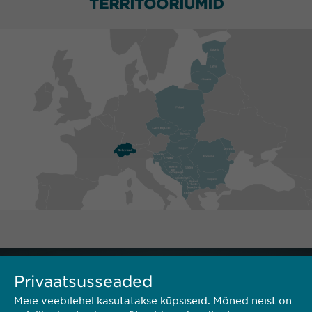
TERRITOORIUMID
Privaatsusseaded
Meie veebilehel kasutatakse küpsiseid. Mõned neist on