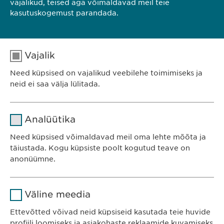
vajalikud, teised aga võimaldavad meil teie
kasutuskogemust parandada.
Vajalik
Need küpsised on vajalikud veebilehe toimimiseks ja
neid ei saa välja lülitada.
Nimi
cookie_optin
Analüütika
Teenusepakkuja
sgalinski
Ewopharma OÜ
Need küpsised võimaldavad meil oma lehte mõõta ja
Järve 2-310
täiustada. Kogu küpsiste poolt kogutud teave on
Kestvus
1 aasta
anonüümne.
11314 Tallinn
Eesti
Salvestab kasutajate küpsise
Eesmärk
Nimi
Google Analytics
nõusoleku staatuse.
Väline meedia
Teenusepakkuja
Google
Ettevõtted võivad neid küpsiseid kasutada teie huvide
KONTAKT
profiili loomiseks ja asjakohaste reklaamide kuvamiseks