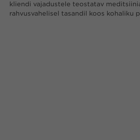
kliendi vajadustele teostatav meditsiin
rahvusvahelisel tasandil koos kohaliku p