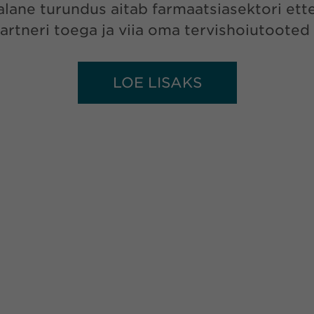
ialane turundus aitab farmaatsiasektori et
artneri toega ja viia oma tervishoiutooted 
LOE LISAKS