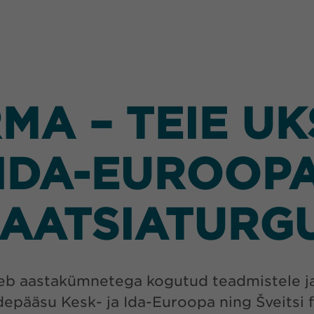
A – TEIE UKS
IDA-EUROOP
AATSIATURG
eb aastakümnetega kogutud teadmistele ja
epääsu Kesk- ja Ida-Euroopa ning Šveitsi f