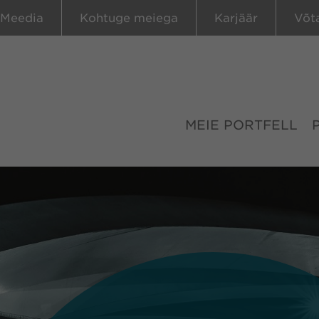
Meedia
Kohtuge meiega
Karjäär
Võt
MEIE PORTFELL