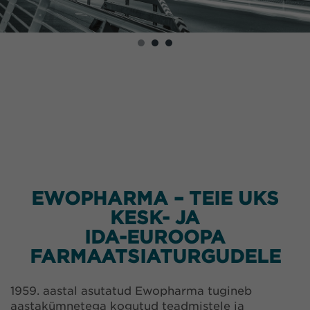
EWOPHARMA – TEIE UKS
KESK- JA
IDA-EUROOPA
FARMAATSIATURGUDELE
1959. aastal asutatud Ewopharma tugineb
aastakümnetega kogutud teadmistele ja