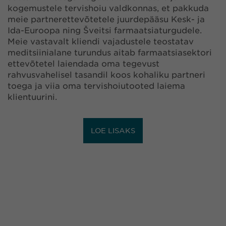
kogemustele tervishoiu valdkonnas, et pakkuda
meie partnerettevõtetele juurdepääsu Kesk- ja
Ida-Euroopa ning Šveitsi farmaatsiaturgudele.
Meie vastavalt kliendi vajadustele teostatav
meditsiinialane turundus aitab farmaatsiasektori
ettevõtetel laiendada oma tegevust
rahvusvahelisel tasandil koos kohaliku partneri
toega ja viia oma tervishoiutooted laiema
klientuurini.
LOE LISAKS