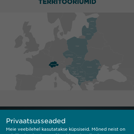
TERRITOORIUMID
Privaatsusseaded
Meie veebilehel kasutatakse küpsiseid. Mõned neist on