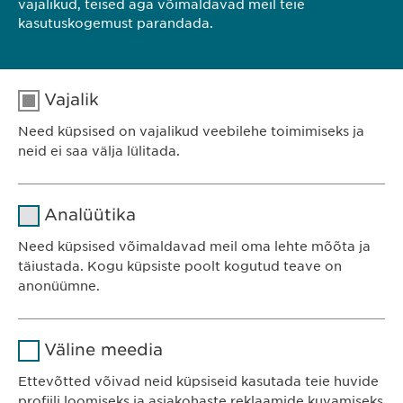
vajalikud, teised aga võimaldavad meil teie
kasutuskogemust parandada.
Vajalik
Need küpsised on vajalikud veebilehe toimimiseks ja
neid ei saa välja lülitada.
Nimi
cookie_optin
Analüütika
Teenusepakkuja
sgalinski
Ewopharma OÜ
Need küpsised võimaldavad meil oma lehte mõõta ja
Järve 2-310
täiustada. Kogu küpsiste poolt kogutud teave on
Kestvus
1 aasta
anonüümne.
11314 Tallinn
Eesti
Salvestab kasutajate küpsise
Eesmärk
Nimi
Google Analytics
nõusoleku staatuse.
Väline meedia
Teenusepakkuja
Google
Ettevõtted võivad neid küpsiseid kasutada teie huvide
KONTAKT
profiili loomiseks ja asjakohaste reklaamide kuvamiseks