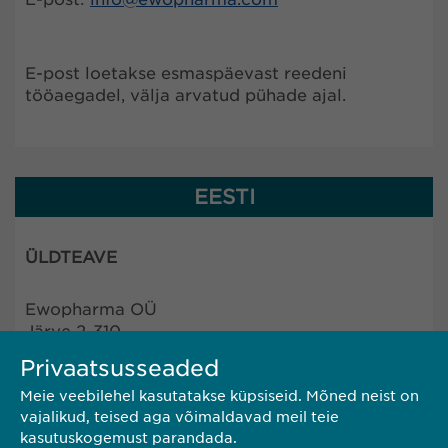
E-post loetakse esmaspäevast reedeni
tööaegadel, välja arvatud pühade ajal.
EESTI
ÜLDTEAVE
Ewopharma OÜ
Järve 2-310
11314 Tallinn
Privaatsusseaded
Eesti
Meie veebilehel kasutatakse küpsiseid. Mõned neist on
vajalikud, teised aga võimaldavad meil teie
Telefon: +372 600 4440
kasutuskogemust parandada.