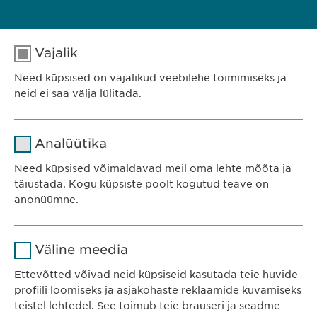
E-post:
info@
ewopharma.ee
RAVIMIOHUTUSE JÄRELVALVE
Vajalik
E-post:
pharmacovigilance@
ewopharma.com
Need küpsised on vajalikud veebilehe toimimiseks ja
neid ei saa välja lülitada.
Nimi
cookie_optin
Analüütika
Teenusepakkuja
sgalinski
Ewopharma OÜ
Need küpsised võimaldavad meil oma lehte mõõta ja
Järve 2-310
täiustada. Kogu küpsiste poolt kogutud teave on
Kestvus
1 aasta
anonüümne.
11314 Tallinn
Eesti
Salvestab kasutajate küpsise
Eesmärk
Nimi
Google Analytics
nõusoleku staatuse.
Väline meedia
Teenusepakkuja
Google
Ettevõtted võivad neid küpsiseid kasutada teie huvide
KONTAKT
profiili loomiseks ja asjakohaste reklaamide kuvamiseks
Telefon: +372 600 4440
Kestvus
1 päev
teistel lehtedel. See toimub teie brauseri ja seadme
E-post:
info@
ewopharma.ee