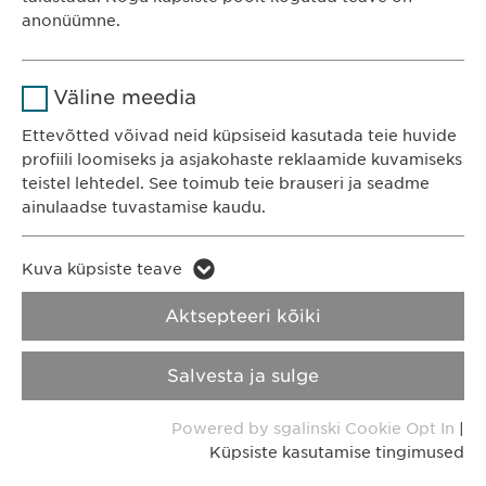
Eesti
Kestvus
1 aasta
anonüümne.
Salvestab kasutajate küpsise
Eesmärk
Nimi
Google Analytics
nõusoleku staatuse.
Väline meedia
KONTAKT
Telefon: +372 600 4440
Teenusepakkuja
Google
Ettevõtted võivad neid küpsiseid kasutada teie huvide
E-post:
info@
ewopharma.ee
profiili loomiseks ja asjakohaste reklaamide kuvamiseks
Kestvus
1 päev
teistel lehtedel. See toimub teie brauseri ja seadme
ainulaadse tuvastamise kaudu.
Eesmärk
Genereerib statistilisi andmeid.
Küpsiste
Nimi
LinkedIn
kasutamise
Kuva küpsiste teave
Nimi
vuid
Privaatsusteatis
tingimused
Teenusepakkuja
LinkedIn
Aktsepteeri kõiki
Teenusepakkuja
Vimeo
Vastutus
Kestvus
2 aastat
Salvesta ja sulge
Kestvus
2 years
Integreeritud teenuste
Autoriõigus © Ewopharma AG
Eesmärk
Powered by sgalinski Cookie Opt In
|
kasutamise jälgimine.
Collects data on users visiting
Eesmärk
Küpsiste kasutamise tingimused
the website.