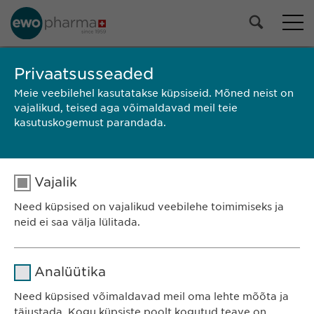
Privaatsusseaded
OTSING
Meie veebilehel kasutatakse küpsiseid. Mõned neist on
vajalikud, teised aga võimaldavad meil teie
kasutuskogemust parandada.
Vajalik
Need küpsised on vajalikud veebilehe toimimiseks ja
neid ei saa välja lülitada.
Nimi
cookie_optin
Ewopharma OÜ
Analüütika
Järve 2-310
Teenusepakkuja
sgalinski
Need küpsised võimaldavad meil oma lehte mõõta ja
11314 Tallinn
täiustada. Kogu küpsiste poolt kogutud teave on