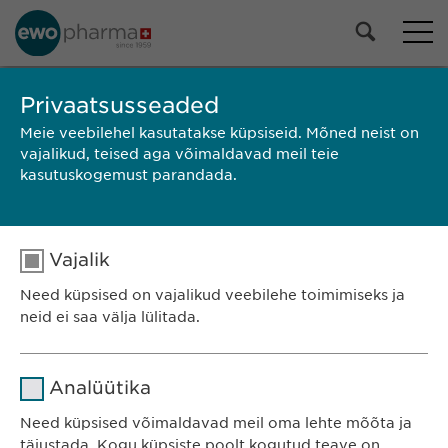
Privaatsusseaded
OTSING
Meie veebilehel kasutatakse küpsiseid. Mõned neist on
vajalikud, teised aga võimaldavad meil teie
kasutuskogemust parandada.
Vajalik
Need küpsised on vajalikud veebilehe toimimiseks ja
neid ei saa välja lülitada.
Nimi
cookie_optin
Ewopharma OÜ
Analüütika
Järve 2-310
Teenusepakkuja
sgalinski
Need küpsised võimaldavad meil oma lehte mõõta ja
11314 Tallinn
täiustada. Kogu küpsiste poolt kogutud teave on