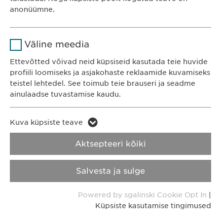
Eesti
Kestvus
1 aasta
anonüümne.
Salvestab kasutajate küpsise
Eesmärk
Nimi
Google Analytics
nõusoleku staatuse.
Väline meedia
KONTAKT
Telefon: +372 600 4440
Teenusepakkuja
Google
Ettevõtted võivad neid küpsiseid kasutada teie huvide
E-post:
info@
ewopharma.ee
profiili loomiseks ja asjakohaste reklaamide kuvamiseks
Kestvus
1 päev
teistel lehtedel. See toimub teie brauseri ja seadme
ainulaadse tuvastamise kaudu.
Eesmärk
Genereerib statistilisi andmeid.
Küpsiste
Nimi
LinkedIn
kasutamise
Kuva küpsiste teave
Nimi
vuid
Privaatsusteatis
tingimused
Teenusepakkuja
LinkedIn
Aktsepteeri kõiki
Teenusepakkuja
Vimeo
Vastutus
Kestvus
2 aastat
Salvesta ja sulge
Kestvus
2 years
Integreeritud teenuste
Autoriõigus © Ewopharma AG
Eesmärk
Powered by sgalinski Cookie Opt In
|
kasutamise jälgimine.
Collects data on users visiting
Eesmärk
Küpsiste kasutamise tingimused
the website.