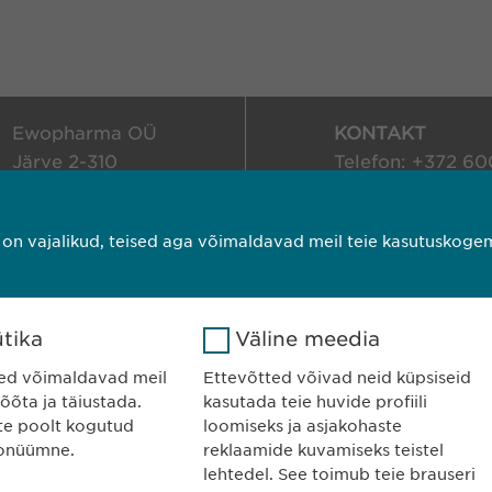
Ewopharma OÜ
KONTAKT
Järve 2-310
Telefon: +372 6
11314 Tallinn
E-post:
info@
ewo
Eesti
t on vajalikud, teised aga võimaldavad meil teie kasutuskog
 kasutamise tingimused
Vastutus
A
tika
Väline meedia
ed võimaldavad meil
Ettevõtted võivad neid küpsiseid
õta ja täiustada.
kasutada teie huvide profiili
te poolt kogutud
loomiseks ja asjakohaste
nonüümne.
reklaamide kuvamiseks teistel
lehtedel. See toimub teie brauseri