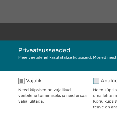
Privaatsusseaded
Meie veebilehel kasutatakse küpsiseid. Mõned neis
Privaatsusteatis
Küpsiste
Vajalik
Analüü
Need küpsised on vajalikud
Need küpsis
veebilehe toimimiseks ja neid ei saa
oma lehte mõ
välja lülitada.
Kogu küpsis
teave on a