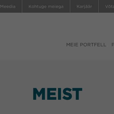
Meedia
Kohtuge meiega
Karjäär
Võt
MEIE PORTFELL
MEIST