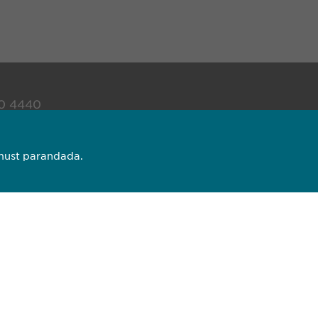
00 4440
pharma.ee
emust parandada.
utoriõigus © Ewopharma AG