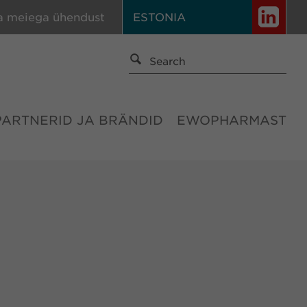
a meiega ühendust
ESTONIA
PARTNERID JA BRÄNDID
EWOPHARMAST