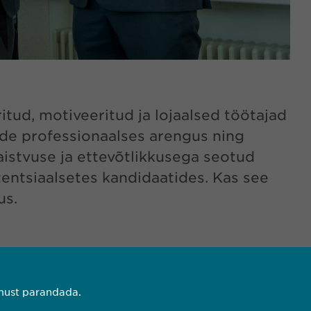
itud, motiveeritud ja lojaalsed töötajad
de professionaalses arengus ning
aistvuse ja ettevõtlikkusega seotud
entsiaalsetes kandidaatides. Kas see
us.
emust parandada.