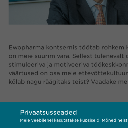
Ewopharma kontsernis töötab rohkem kui 
on meie suurim vara. Sellest tuleneva
stimuleeriva ja motiveeriva töökeskkon
väärtused on osa meie ettevõttekultuur
kõlab nagu räägitaks teist? Vaadake me
Privaatsusseaded
Meie veebilehel kasutatakse küpsiseid. Mõned neis