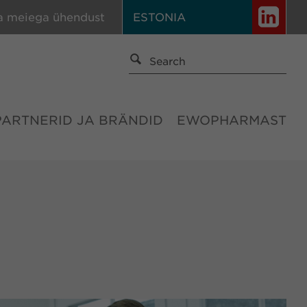
a meiega ühendust
ESTONIA
PARTNERID JA BRÄNDID
EWOPHARMAST