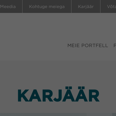
Meedia
Kohtuge meiega
Karjäär
Võt
MEIE PORTFELL
KARJÄÄR