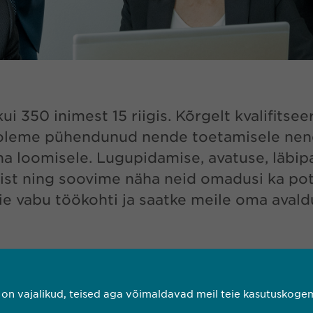
350 inimest 15 riigis. Kõrgelt kvalifitseer
lt oleme pühendunud nende toetamisele nen
na loomisele. Lugupidamise, avatuse, läbip
ist ning soovime näha neid omadusi ka pot
ie vabu töökohti ja saatke meile oma avald
t on vajalikud, teised aga võimaldavad meil teie kasutuskog
PAKU ENNAST TÖÖLE