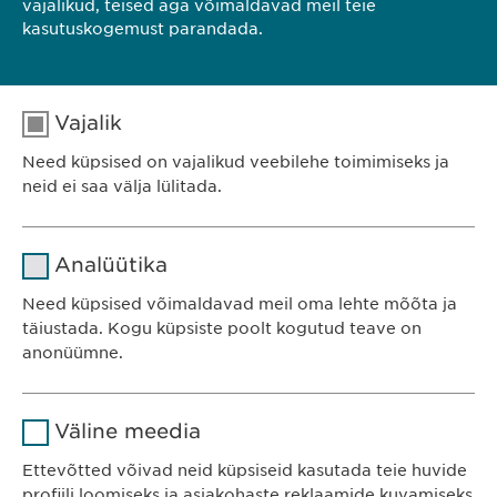
vajalikud, teised aga võimaldavad meil teie
kasutuskogemust parandada.
Vajalik
Need küpsised on vajalikud veebilehe toimimiseks ja
neid ei saa välja lülitada.
Nimi
cookie_optin
Analüütika
Teenusepakkuja
sgalinski
Ewopharma OÜ
Need küpsised võimaldavad meil oma lehte mõõta ja
Järve 2-310
täiustada. Kogu küpsiste poolt kogutud teave on
Kestvus
1 aasta
anonüümne.
11314 Tallinn
Eesti
Salvestab kasutajate küpsise
Eesmärk
Nimi
Google Analytics
nõusoleku staatuse.
Väline meedia
Teenusepakkuja
Google
Ettevõtted võivad neid küpsiseid kasutada teie huvide
KONTAKT
profiili loomiseks ja asjakohaste reklaamide kuvamiseks