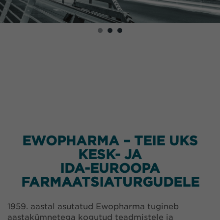
EWOPHARMA – TEIE UKS
KESK- JA
IDA-EUROOPA
FARMAATSIATURGUDELE
1959. aastal asutatud Ewopharma tugineb
aastakümnetega kogutud teadmistele ja