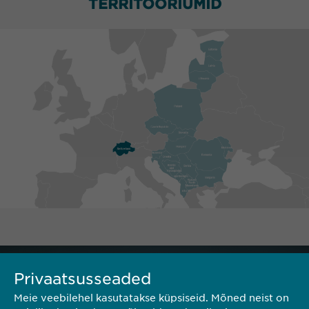
TERRITOORIUMID
Privaatsusseaded
Meie veebilehel kasutatakse küpsiseid. Mõned neist on