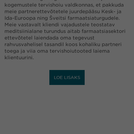
kogemustele tervishoiu valdkonnas, et pakkuda
meie partnerettevõtetele juurdepääsu Kesk- ja
Ida-Euroopa ning Šveitsi farmaatsiaturgudele.
Meie vastavalt kliendi vajadustele teostatav
meditsiinialane turundus aitab farmaatsiasektori
ettevõtetel laiendada oma tegevust
rahvusvahelisel tasandil koos kohaliku partneri
toega ja viia oma tervishoiutooted laiema
klientuurini.
LOE LISAKS